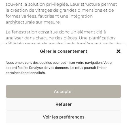
souvent la solution privilégiée. Leur structure permet
la création de vitrages de grandes dimensions et de
formes variées, favorisant une intégration
architecturale sur mesure.
La fenestration constitue donc un élément clé à
analyser dans chacune des pièces. Une planification
réfléchie permet de maximiser la lumière naturelle, de
renforcer la connexion entre l’intérieur et l’extérieur et
Gérer le consentement
d’optimiser la sensation d’espace, que ce soit dans un
environnement résidentiel, corporatif ou commercial.
Nous employons des cookies pour optimiser votre navigation. Votre
Elle participe pleinement à l’identité architecturale
accord facilite l’analyse de vos données. Le refus pourrait limiter
certaines fonctionnalités.
d’un bâtiment.
Accepter
©2026 Reeves + Richard Designers. Tous droits réservés.
Refuser
info@reevesricharddesigners.com
|
450 812-0225
Voir les préférences