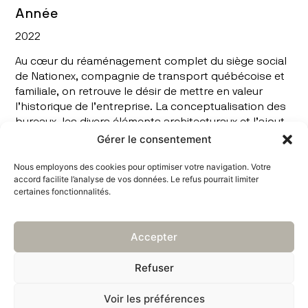
Année
2022
Au cœur du réaménagement complet du siège social
de Nationex, compagnie de transport québécoise et
familiale, on retrouve le désir de mettre en valeur
l’historique de l’entreprise. La conceptualisation des
bureaux, les divers éléments architecturaux et l’ajout
de verdure rendent l’environnement ergonomique et
Gérer le consentement
agréable à la fois pour le personnel et la clientèle.
Nous employons des cookies pour optimiser votre navigation. Votre
Fidèle à l’image et aux valeurs fondatrices de
accord facilite l’analyse de vos données. Le refus pourrait limiter
l’entreprise, l’espace permet aux membres du
certaines fonctionnalités.
personnel de s’identifier à leur milieu de travail et
d’évoluer dans un environnement où il fait bon
s’épanouir.
Accepter
Refuser
Voir les préférences