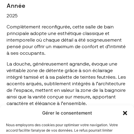
Année
2025
Complètement reconfigurée, cette salle de bain
principale adopte une esthétique classique et
intemporelle où chaque détail a été soigneusement
pensé pour offrir un maximum de confort et d’intimité
à ses occupants.
La douche, généreusement agrandie, évoque une
véritable zone de détente grâce à son éclairage
intégré tamisé et à sa palette de teintes feutrées. Les
accents arqués, subtilement intégrés à l’architecture
de l’espace, mettent en valeur la zone de la baignoire
ainsi que la vanité conçue sur mesure, apportant
caractère et élégance à l’ensemble.
Gérer le consentement
L’espace toilette est quant à lui entièrement dissimulé
derrière un panneau opaque vitré, assurant une plus
Nous employons des cookies pour optimiser votre navigation. Votre
grande intimité tout en préservant la fluidité visuelle
accord facilite l’analyse de vos données. Le refus pourrait limiter